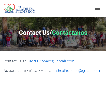
TOGGL
Contact Us/
Contáctanos
Contact us at
PadresPioneros@gmail.com
Nuestro correo electronico es
PadresPioneros@gmail.com